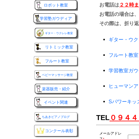
お電話は
２２時ま
ロボット教室
お電話の場合は、
学習塾ガウディア
その際は、折り返
ギター・ウクレレ教室
ギター・ウク
リトミック教室
フルート教室
フルート教室
学習教室ガウ
ベビーマッサージ教室
ヒューマンア
楽器販売・紹介
Sパワーキッ
イベント関連
TEL
０９４４
ちあきピアノブログ
コンクール表彰
メールアドレ
ス
*