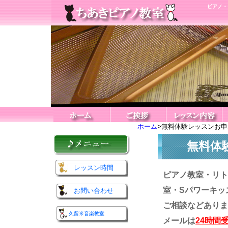
ピアノ・
ホーム
>無料体験レッスンお
無料体
レッスン時間
ピアノ教室・リト
室・Sパワーキッ
お問い合わせ
ご相談などありま
久留米音楽教室
メールは
24時間