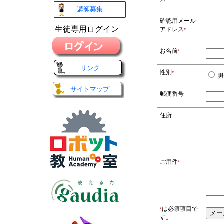
講師募集
確認用メール
生徒専用ログイン
アドレス
*
お名前
*
リンク
性別
*
男
サイトマップ
郵便番号
住所
ご用件
*
は必須項目で
*
す。